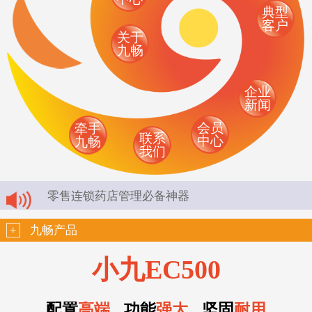
典型
客户
关于
九畅
企业
新闻
会员
牵手
联系
中心
九畅
我们
零售连锁药店管理必备神器
+
九畅产品
小九EC500
配置
高端
功能
强大
坚固
耐用